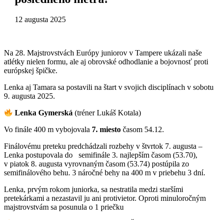
12 augusta 2025
Na 28. Majstrovstvách Európy juniorov v Tampere ukázali naše
atlétky nielen formu, ale aj obrovské odhodlanie a bojovnosť proti
európskej špičke.
Lenka aj Tamara sa postavili na štart v svojich disciplínach v sobotu
9. augusta 2025.
Lenka Gymerská
(tréner Lukáš Kotala)
Vo finále 400 m vybojovala
7. miesto
časom 54.12.
Finálovému preteku predchádzali rozbehy v štvrtok 7. augusta –
Lenka postupovala do semifinále 3. najlepším časom (53.70),
v piatok 8. augusta vyrovnaným časom (53.74) postúpila zo
semifinálového behu. 3 náročné behy na 400 m v priebehu 3 dní.
Lenka, prvým rokom juniorka, sa nestratila medzi staršími
pretekárkami a nezastavil ju ani protivietor. Oproti minuloročným
majstrovstvám sa posunula o 1 priečku