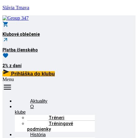
Slávia Trnava
Klubové oblečenie
Platba členského
2% z daní
Prihláška do klubu
Menu
Aktuality
O
klube
Tréneri
Tréningové
podmienky
História