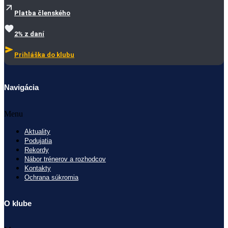
Platba členského
2% z daní
Prihláška do klubu
Navigácia
Menu
Aktuality
Podujatia
Rekordy
Nábor trénerov a rozhodcov
Kontakty
Ochrana súkromia
O klube