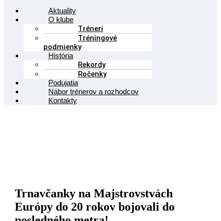
Aktuality
O klube
Tréneri
Tréningové
podmienky
História
Rekordy
Ročenky
Podujatia
Nábor trénerov a rozhodcov
Kontakty
Trnavčanky na Majstrovstvách
Európy do 20 rokov bojovali do
posledného metra!