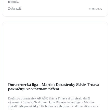
rekordy.
Zobraziť
24.06.2026
Dorastenecká liga – Martin: Dorastenky Slávie Trnava
pokračujú vo víťaznom ťažení
Družstvo dorasteniek AK AŠK Slávia Trnava si pripísalo ďalší
významný úspech. Na druhom kole Dorasteneckej ligy v Martine
získali naše pretekárky 192 bodov a vybojovali si druhé víťazstvo v