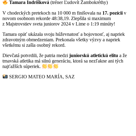
Tamara Indrišková
(tréner Ľudovít Žambokréthy)
V chodeckých pretekoch na 10 000 m finišovala na
17. pozícii
v
novom osobnom rekorde 48:38,19. Zlepšila si maximum
z Majstrovstiev sveta juniorov 2024 v Lime o 1:19 minúty!
Tamara opäť ukázala svoju húževnatosť a bojovnosť, aj napriek
zdravotným obmedzeniam. Prekonala všetky výzvy a napriek
všetkému si zašla osobný rekord.
Dievčatá potvrdili, že patria medzi
juniorskú atletickú elitu
a že
trnavská atletika má silnú generáciu, ktorá sa nezľakne ani tých
najťažších súperiek.
SERGIO MATEO MARÍA, SAZ