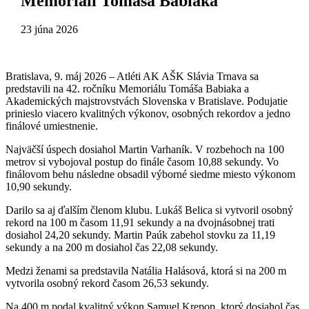
Memoriáli Tomáša Babiaka
23 júna 2026
Bratislava, 9. máj 2026 – Atléti AK AŠK Slávia Trnava sa
predstavili na 42. ročníku Memoriálu Tomáša Babiaka a
Akademických majstrovstvách Slovenska v Bratislave. Podujatie
prinieslo viacero kvalitných výkonov, osobných rekordov a jedno
finálové umiestnenie.
Najväčší úspech dosiahol Martin Varhaník. V rozbehoch na 100
metrov si vybojoval postup do finále časom 10,88 sekundy. Vo
finálovom behu následne obsadil výborné siedme miesto výkonom
10,90 sekundy.
Darilo sa aj ďalším členom klubu. Lukáš Belica si vytvoril osobný
rekord na 100 m časom 11,91 sekundy a na dvojnásobnej trati
dosiahol 24,20 sekundy. Martin Paúk zabehol stovku za 11,19
sekundy a na 200 m dosiahol čas 22,08 sekundy.
Medzi ženami sa predstavila Natália Halásová, ktorá si na 200 m
vytvorila osobný rekord časom 26,53 sekundy.
Na 400 m podal kvalitný výkon Samuel Krepop, ktorý dosiahol čas