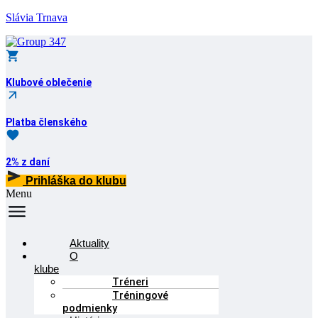
Slávia Trnava
Klubové oblečenie
Platba členského
2% z daní
Prihláška do klubu
Menu
Aktuality
O
klube
Tréneri
Tréningové
podmienky