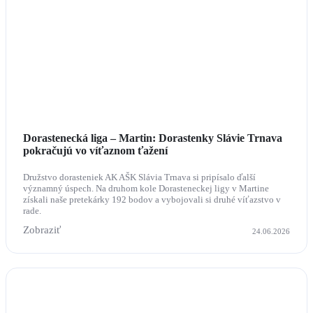
Dorastenecká liga – Martin: Dorastenky Slávie Trnava
pokračujú vo víťaznom ťažení
Družstvo dorasteniek AK AŠK Slávia Trnava si pripísalo ďalší
významný úspech. Na druhom kole Dorasteneckej ligy v Martine
získali naše pretekárky 192 bodov a vybojovali si druhé víťazstvo v
rade.
Zobraziť
24.06.2026