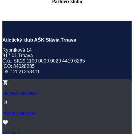
Partneri klubu
Atletický klub AŠK Slávia Trnava
Rybníková 14
917 01 Trnava
Č.ú.: SK29 1100 0000 0029 4419 6265
IČO: 34028285
DIČ: 2021353411
Klubové oblečenie
Platba členského
2% z daní