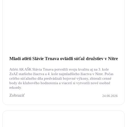
Mladí atléti Slávie Trnava ovládli súťaž družstiev v Nitre
Atléti AK AŠK Slávia Trnava potvrdili svoju kvalitu aj na 3. kole
ZsAZ staršieho žiactva a 4. kole najmladšieho žiactva v Nitre. Počas
celého súťažného dňa predvádzali bojovné výkony, zbierali cenné
body do klubového hodnotenia a viacerí si vytvorili nové osobné
rekordy.
Zobraziť
24.06.2026