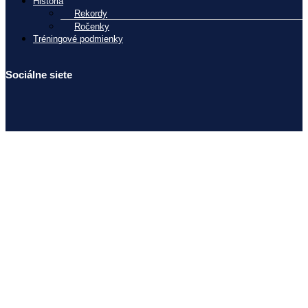
História
Rekordy
Ročenky
Tréningové podmienky
Sociálne siete