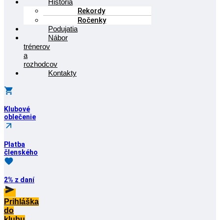
História
Rekordy
Ročenky
Podujatia
Nábor
trénerov
a
rozhodcov
Kontakty
Klubové
oblečenie
Platba
členského
2% z daní
Prihláška
do
klubu