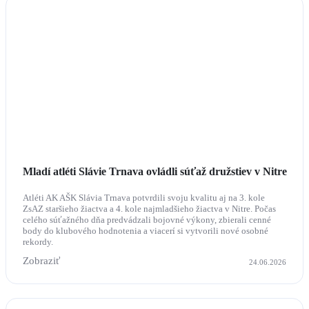
Mladí atléti Slávie Trnava ovládli súťaž družstiev v Nitre
Atléti AK AŠK Slávia Trnava potvrdili svoju kvalitu aj na 3. kole
ZsAZ staršieho žiactva a 4. kole najmladšieho žiactva v Nitre. Počas
celého súťažného dňa predvádzali bojovné výkony, zbierali cenné
body do klubového hodnotenia a viacerí si vytvorili nové osobné
rekordy.
Zobraziť
24.06.2026