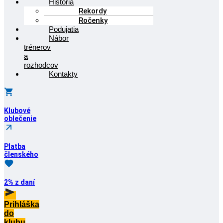
História
Rekordy
Ročenky
Podujatia
Nábor
trénerov
a
rozhodcov
Kontakty
Klubové
oblečenie
Platba
členského
2% z daní
Prihláška
do
klubu