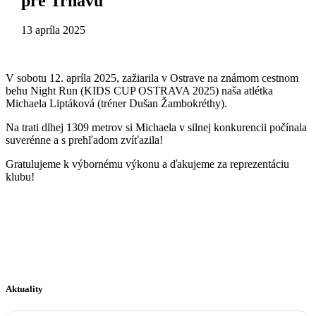
pre Trnavu
13 apríla 2025
V sobotu 12. apríla 2025, zažiarila v Ostrave na známom cestnom
behu Night Run (KIDS CUP OSTRAVA 2025) naša atlétka
Michaela Liptáková (tréner Dušan Žambokréthy).
Na trati dlhej 1309 metrov si Michaela v silnej konkurencii počínala
suverénne a s prehľadom zvíťazila!
Gratulujeme k výbornému výkonu a ďakujeme za reprezentáciu
klubu!
Aktuality