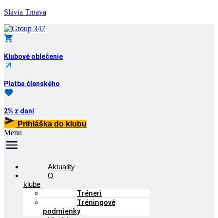
Slávia Trnava
Klubové oblečenie
Platba členského
2% z daní
Prihláška do klubu
Menu
Aktuality
O
klube
Tréneri
Tréningové
podmienky