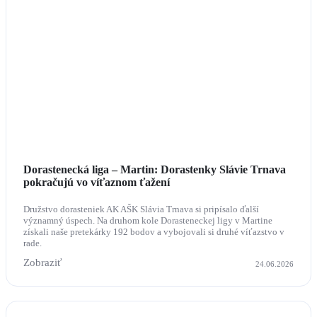
Dorastenecká liga – Martin: Dorastenky Slávie Trnava
pokračujú vo víťaznom ťažení
Družstvo dorasteniek AK AŠK Slávia Trnava si pripísalo ďalší
významný úspech. Na druhom kole Dorasteneckej ligy v Martine
získali naše pretekárky 192 bodov a vybojovali si druhé víťazstvo v
rade.
Zobraziť
24.06.2026