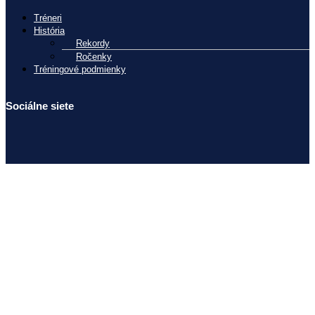
Tréneri
História
Rekordy
Ročenky
Tréningové podmienky
Sociálne siete