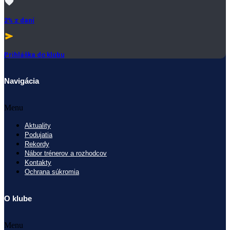
2% z daní
Prihláška do klubu
Navigácia
Menu
Aktuality
Podujatia
Rekordy
Nábor trénerov a rozhodcov
Kontakty
Ochrana súkromia
O klube
Menu