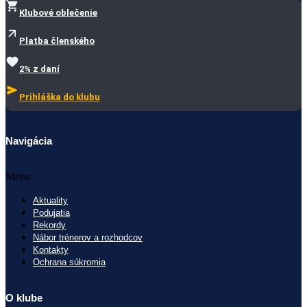
Klubové oblečenie
Platba členského
2% z daní
Prihláška do klubu
Navigácia
Menu
Aktuality
Podujatia
Rekordy
Nábor trénerov a rozhodcov
Kontakty
Ochrana súkromia
O klube