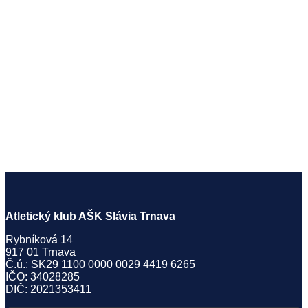
Atletický klub AŠK Slávia Trnava
Rybníková 14
917 01 Trnava
Č.ú.: SK29 1100 0000 0029 4419 6265
IČO: 34028285
DIČ: 2021353411