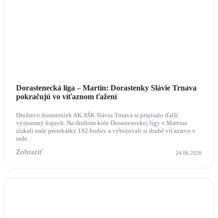
Dorastenecká liga – Martin: Dorastenky Slávie Trnava
pokračujú vo víťaznom ťažení
Družstvo dorasteniek AK AŠK Slávia Trnava si pripísalo ďalší
významný úspech. Na druhom kole Dorasteneckej ligy v Martine
získali naše pretekárky 192 bodov a vybojovali si druhé víťazstvo v
rade.
Zobraziť
24.06.2026