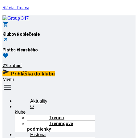
Slávia Trnava
Klubové oblečenie
Platba členského
2% z daní
Prihláška do klubu
Menu
Aktuality
O
klube
Tréneri
Tréningové
podmienky
História