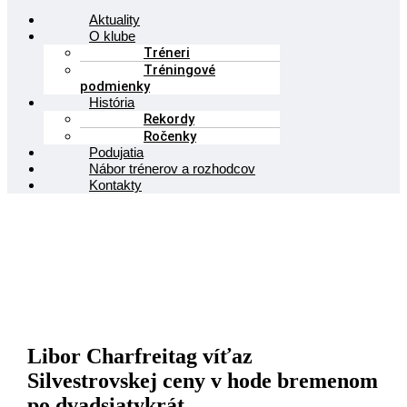
Aktuality
O klube
Tréneri
Tréningové
podmienky
História
Rekordy
Ročenky
Podujatia
Nábor trénerov a rozhodcov
Kontakty
Libor Charfreitag víťaz
Silvestrovskej ceny v hode bremenom
po dvadsiatykrát