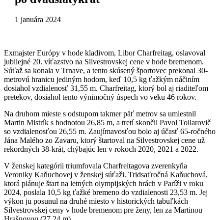
1 januára 2024
Exmajster Európy v hode kladivom, Libor Charfreitag, oslavoval
jubilejné 20. víťazstvo na Silvestrovskej cene v hode bremenom.
Súťaž sa konala v Trnave, a tento skúsený športovec prekonal 30-
metrovú hranicu jediným hodom, keď 10,5 kg ťažkým náčiním
dosiahol vzdialenosť 31,55 m. Charfreitag, ktorý bol aj riaditeľom
pretekov, dosiahol tento výnimočný úspech vo veku 46 rokov.
Na druhom mieste s odstupom takmer päť metrov sa umiestnil
Martin Mistrík s hodnotou 26,85 m, a tretí skončil Pavol Tollarovič
so vzdialenosťou 26,55 m. Zaujímavosťou bolo aj účasť 65-ročného
Jána Malého zo Zavaru, ktorý štartoval na Silvestrovskej cene už
rekordných 38-krát, chýbajúc len v rokoch 2020, 2021 a 2022.
V ženskej kategórii triumfovala Charfreitagova zverenkyňa
Veroniky Kaňuchovej v ženskej súťaži. Tridsaťročná Kaňuchová,
ktorá plánuje štart na letných olympijských hrách v Paríži v roku
2024, poslala 10,5 kg ťažké bremeno do vzdialenosti 23,53 m. Jej
výkon ju posunul na druhé miesto v historických tabuľkách
Silvestrovskej ceny v hode bremenom pre ženy, len za Martinou
Hrašnovou (27,24 m).