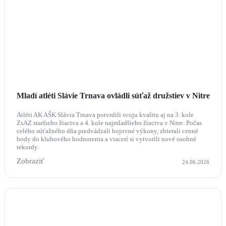
Mladí atléti Slávie Trnava ovládli súťaž družstiev v Nitre
Atléti AK AŠK Slávia Trnava potvrdili svoju kvalitu aj na 3. kole
ZsAZ staršieho žiactva a 4. kole najmladšieho žiactva v Nitre. Počas
celého súťažného dňa predvádzali bojovné výkony, zbierali cenné
body do klubového hodnotenia a viacerí si vytvorili nové osobné
rekordy.
Zobraziť
24.06.2026