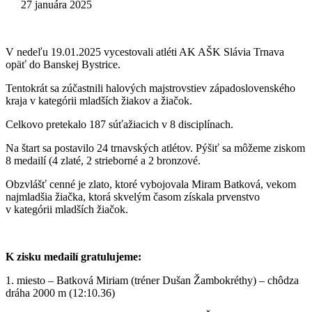
27 januára 2025
V nedeľu 19.01.2025 vycestovali atléti AK AŠK Slávia Trnava
opäť do Banskej Bystrice.
Tentokrát sa zúčastnili halových majstrovstiev západoslovenského
kraja v kategórii mladších žiakov a žiačok.
Celkovo pretekalo 187 súťažiacich v 8 disciplínach.
Na štart sa postavilo 24 trnavských atlétov. Pýšiť sa môžeme ziskom
8 medailí (4 zlaté, 2 strieborné a 2 bronzové.
Obzvlášť cenné je zlato, ktoré vybojovala Miram Batková, vekom
najmladšia žiačka, ktorá skvelým časom získala prvenstvo
v kategórii mladších žiačok.
K zisku medailí gratulujeme:
1. miesto – Batková Miriam (tréner Dušan Žambokréthy) – chôdza
dráha 2000 m (12:10.36)