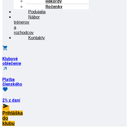
Rekordy
Ročenky
Podujatia
Nábor
trénerov
a
rozhodcov
Kontakty
Klubové
oblečenie
Platba
členského
2% z daní
Prihláška
do
klubu