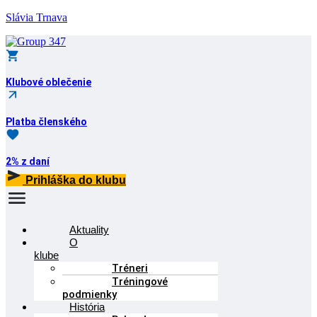
Slávia Trnava
Klubové oblečenie
Platba členského
2% z daní
Prihláška do klubu
Menu
Aktuality
O
klube
Tréneri
Tréningové
podmienky
História