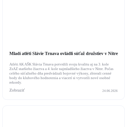
Mladí atléti Slávie Trnava ovládli súťaž družstiev v Nitre
Atléti AK AŠK Slávia Trnava potvrdili svoju kvalitu aj na 3. kole
ZsAZ staršieho žiactva a 4. kole najmladšieho žiactva v Nitre. Počas
celého súťažného dňa predvádzali bojovné výkony, zbierali cenné
body do klubového hodnotenia a viacerí si vytvorili nové osobné
rekordy.
Zobraziť
24.06.2026