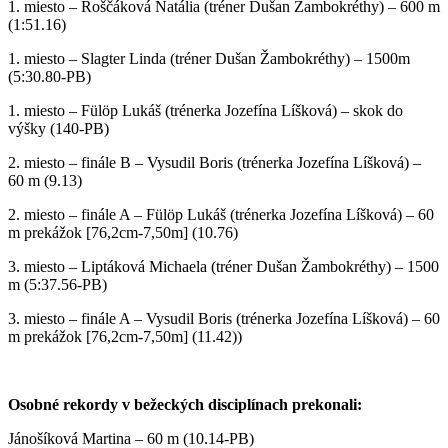
1. miesto – Roščáková Natália (tréner Dušan Žambokréthy) – 600 m
(1:51.16)
1. miesto – Slagter Linda (tréner Dušan Žambokréthy) – 1500m
(5:30.80-PB)
1. miesto – Fülöp Lukáš (trénerka Jozefína Líšková) – skok do
výšky (140-PB)
2. miesto – finále B – Vysudil Boris (trénerka Jozefína Líšková) –
60 m (9.13)
2. miesto – finále A – Fülöp Lukáš (trénerka Jozefína Líšková) – 60
m prekážok [76,2cm-7,50m] (10.76)
3. miesto – Liptáková Michaela (tréner Dušan Žambokréthy) – 1500
m (5:37.56-PB)
3. miesto – finále A – Vysudil Boris (trénerka Jozefína Líšková) – 60
m prekážok [76,2cm-7,50m] (11.42))
Osobné rekordy v bežeckých disciplínach prekonali:
Jánošíková Martina – 60 m (10.14-PB)