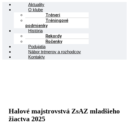
Menu
Aktuality
O klube
Tréneri
Tréningové
podmienky
História
Rekordy
Ročenky
Podujatia
Nábor trénerov a rozhodcov
Kontakty
Halové majstrovstvá ZsAZ mladšieho
žiactva 2025