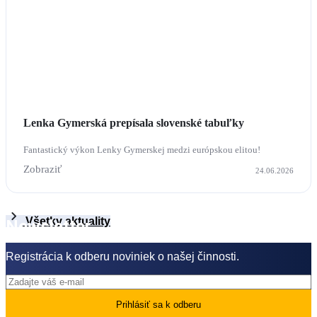
Lenka Gymerská prepísala slovenské tabuľky
Fantastický výkon Lenky Gymerskej medzi európskou elitou!
Zobraziť
24.06.2026
Všetky aktuality
Newsletter
Registrácia k odberu noviniek o našej činnosti.