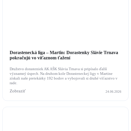
Dorastenecká liga – Martin: Dorastenky Slávie Trnava
pokračujú vo víťaznom ťažení
Družstvo dorasteniek AK AŠK Slávia Trnava si pripísalo ďalší
významný úspech. Na druhom kole Dorasteneckej ligy v Martine
získali naše pretekárky 192 bodov a vybojovali si druhé víťazstvo v
rade.
Zobraziť
24.06.2026