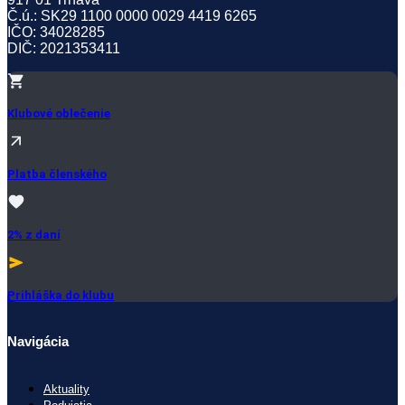
Č.ú.: SK29 1100 0000 0029 4419 6265
IČO: 34028285
DIČ: 2021353411
Klubové oblečenie
Platba členského
2% z daní
Prihláška do klubu
Navigácia
Menu
Aktuality