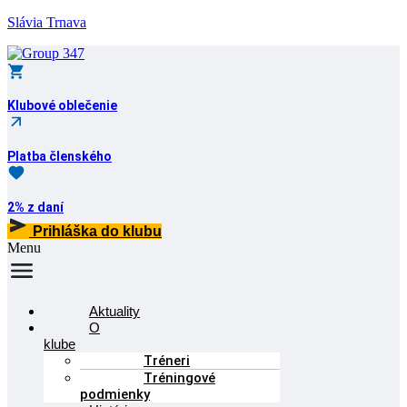
Slávia Trnava
Klubové oblečenie
Platba členského
2% z daní
Prihláška do klubu
Menu
Aktuality
O
klube
Tréneri
Tréningové
podmienky