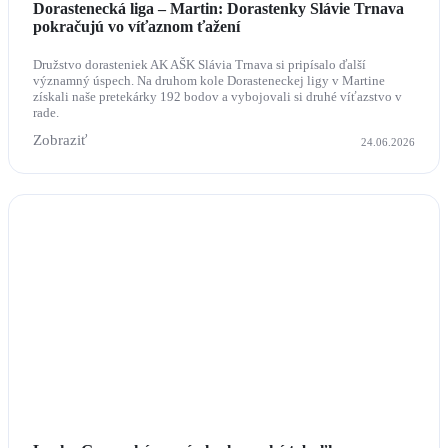
Dorastenecká liga – Martin: Dorastenky Slávie Trnava
pokračujú vo víťaznom ťažení
Družstvo dorasteniek AK AŠK Slávia Trnava si pripísalo ďalší
významný úspech. Na druhom kole Dorasteneckej ligy v Martine
získali naše pretekárky 192 bodov a vybojovali si druhé víťazstvo v
rade.
Zobraziť
24.06.2026