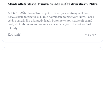
Mladí atléti Slávie Trnava ovládli súťaž družstiev v Nitre
Atléti AK AŠK Slávia Trnava potvrdili svoju kvalitu aj na 3. kole
ZsAZ staršieho žiactva a 4. kole najmladšieho žiactva v Nitre. Počas
celého súťažného dňa predvádzali bojovné výkony, zbierali cenné
body do klubového hodnotenia a viacerí si vytvorili nové osobné
rekordy.
Zobraziť
24.06.2026