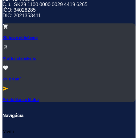
Č.ú.: SK29 1100 0000 0029 4419 6265
IČO: 34028285
DIČ: 2021353411
Klubové oblečenie
Platba členského
2% z daní
Prihláška do klubu
Navigácia
Menu