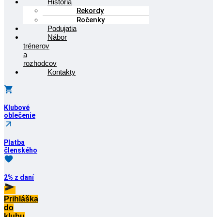
História
Rekordy
Ročenky
Podujatia
Nábor
trénerov
a
rozhodcov
Kontakty
Klubové
oblečenie
Platba
členského
2% z daní
Prihláška
do
klubu