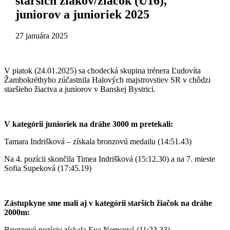
starších žiakov/žiačok (U16),
juniorov a junioriek 2025
27 januára 2025
V piatok (24.01.2025) sa chodecká skupina trénera Ľudovíta
Žambokréthyho zúčastnila Halových majstrovstiev SR v chôdzi
staršieho žiactva a juniorov v Banskej Bystrici.
V kategórii junioriek na dráhe 3000 m pretekali:
Tamara Indrišková – získala bronzovú medailu (14:51.43)
Na 4. pozícii skončila Timea Indrišková (15:12.30) a na 7. mieste
Sofia Supeková (17:45.19)
Zástupkyne sme mali aj v kategórii starších žiačok na dráhe
2000m:
Bronzovú pozíciu získala Eva Nemcová (11:23.33)