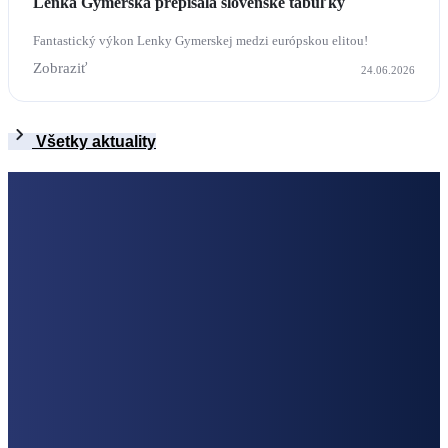
Lenka Gymerská prepísala slovenské tabuľky
Fantastický výkon Lenky Gymerskej medzi európskou elitou!
Zobraziť
24.06.2026
Všetky aktuality